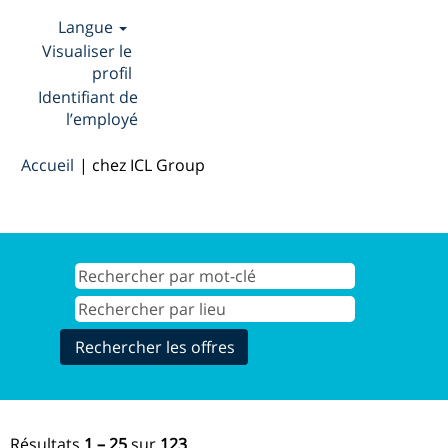
Langue
Visualiser le
profil
Identifiant de
l’employé
(page
Accueil
|
chez ICL Group
actuelle)
Résultats de la recherche pour
"".
Résultats
1 – 25
sur
123