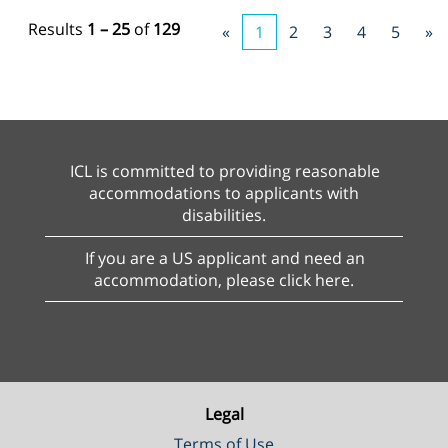
Results
1 – 25
of
129
«
1
2
3
4
5
»
ICL is committed to providing reasonable
accommodations to applicants with
disabilities.
If you are a US applicant and need an
accommodation, please click here.
Legal
Terms of Use