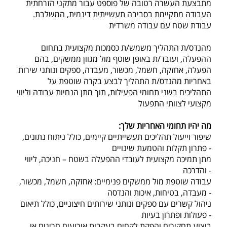
מתבצעת העשרה רטובה של פוספט עבור מתקני הזרחתית
.העבודה מתקיימת בסביבה תעשייתית דינמית, המשלבת
עבודת שטח עם עבודה משרדית
מהנדס/ת התהליך משמש/ת כסמכות מקצועית בתחום
ההפעלה, ועובד/ת באופן שוטף מול מגוון ממשקים, בהם
הפעלה, אחזקה, חשמל, מכשור, מעבדה, ספקים ונותני שירות
באחריות מהנדס/ת התהליך לבצע בקרה שוטפת על
התהליכים בשני תחומי הפעילות, תוך מתן הנחיות עבודה וליווי
מקצועי לצוותי התפעול
:מה יהיו תחומי האחריות שלך
שיפור וייעול תהליכים תעשייתיים קיימים, כולל ניתוח נתונים,
פתרון תקלות והטמעת שינויים -
מתן תמיכה מקצועית לעובדי ההפעלה בשטח – חניכה, ליווי
והדרכה -
עבודה שוטפת מול ממשקים פנימיים: אחזקה, חשמל, מכשור,
מעבדה, בטיחות, איכות והנדסה -
ניהול קשרים עם ספקים ונותני שירותים חיצוניים, כולל תיאום
פעולות ופתרון בעיות -
ביצוע תחקירים והפקת לקחים בעקבות אירועים חריגים או