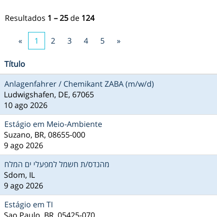
Resultados
1 – 25
de
124
«
1
2
3
4
5
»
Título
Anlagenfahrer / Chemikant ZABA (m/w/d)
Ludwigshafen, DE, 67065
10 ago 2026
Estágio em Meio-Ambiente
Suzano, BR, 08655-000
9 ago 2026
מהנדס/ת חשמל למפעלי ים המלח
Sdom, IL
9 ago 2026
Estágio em TI
Sao Paulo, BR, 05425-070