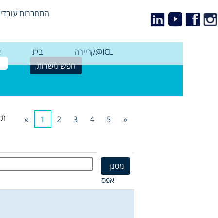
התחברות עובדי
קריירה@ICL
בית
א
תו
«
1
2
3
4
5
»
אפס