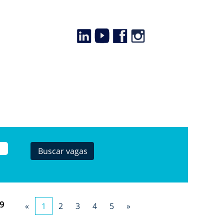
9
«
1
2
3
4
5
»